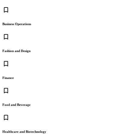
bookmark_border
Business Operations
bookmark_border
Fashion and Design
bookmark_border
Finance
bookmark_border
Food and Beverage
bookmark_border
Healthcare and Biotechnology