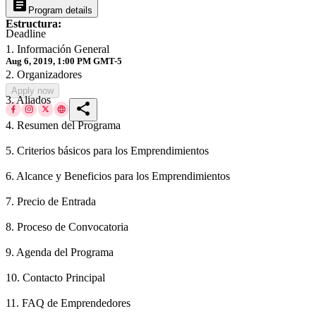
article
calendar_today
Program details
Estructura:
Deadline
1. Información General
Aug 6, 2019, 1:00 PM GMT-5
2. Organizadores
Apply now
3. Aliados
share
4. Resumen del Programa
5. Criterios básicos para los Emprendimientos
6. Alcance y Beneficios para los Emprendimientos
7. Precio de Entrada
8. Proceso de Convocatoria
9. Agenda del Programa
10. Contacto Principal
11. FAQ de Emprendedores