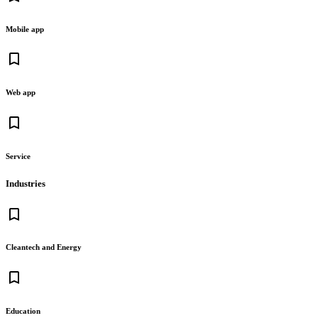
Mobile app
bookmark_border
Web app
bookmark_border
Service
Industries
bookmark_border
Cleantech and Energy
bookmark_border
Education